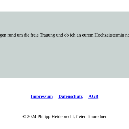
agen rund um die freie Trauung und ob ich an eurem Hochzeitstermin n
Impressum
Datenschutz
AGB
© 2024 Philipp Heidebrecht, freier Trauredner